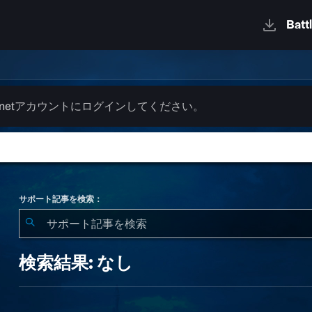
.netアカウントにログインしてください。
サポート記事を検索：
検
索
検索結果: なし
結
果:
な