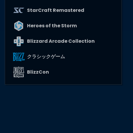
StarCraft Remastered
Heroes of the Storm
Blizzard Arcade Collection
クラシックゲーム
BlizzCon