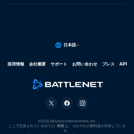
果:
な
し