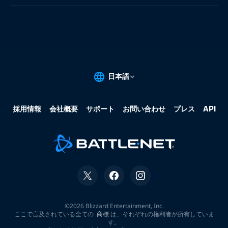
果:
な
し