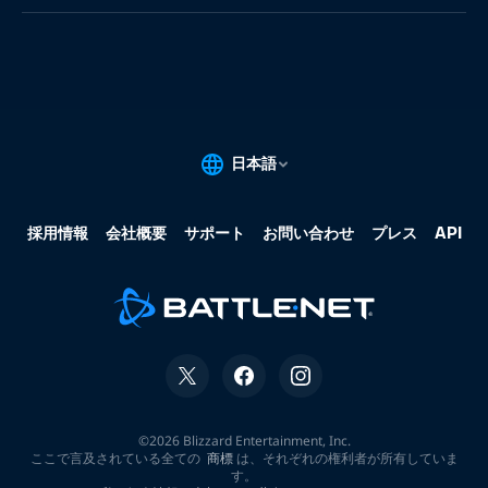
果:
な
し