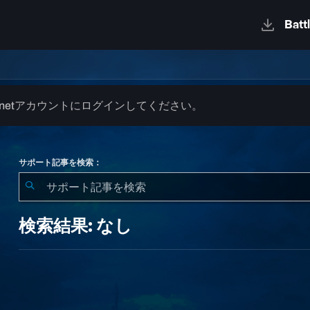
.netアカウントにログインしてください。
サポート記事を検索：
検
索
検索結果: なし
結
果:
な
し