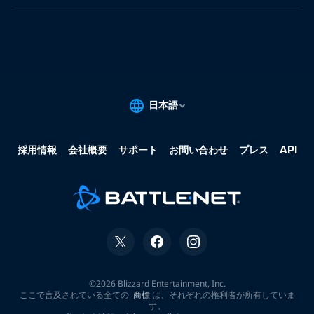
果:
な
し