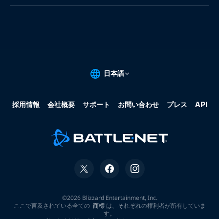
果:
な
し