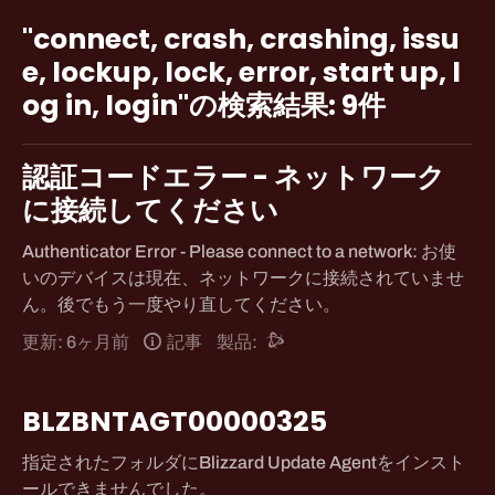
crash,
"connect, crash, crashing, issu
crashing,
e, lockup, lock, error, start up, l
issue,
og in, login"の検索結果: 9件
lockup,
lock,
error,
認証コードエラー - ネットワーク
start
に接続してください
up,
log
Authenticator Error - Please connect to a network: お使
in,
いのデバイスは現在、ネットワークに接続されていませ
login"の
ん。後でもう一度やり直してください。
検
索
更新: 6ヶ月前
記事
製品:
結
果:
BLZBNTAGT00000325
9
件
指定されたフォルダにBlizzard Update Agentをインスト
ールできませんでした。