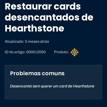
Restaurar cards
desencantados de
Hearthstone
Atualizado: 5 meses atrás
H
ID do artigo: 000012050
Produto:
e
a
r
Problemas comuns
t
h
s
Desencantei sem querer um card de Hearthstone
t
o
n