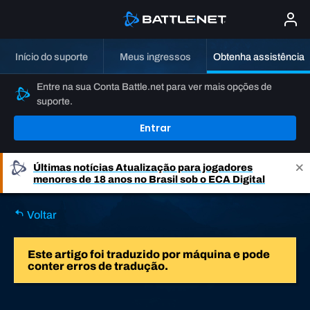
Início do suporte
Meus ingressos
Obtenha assistência
Entre na sua Conta Battle.net para ver mais opções de
suporte.
Entrar
Últimas notícias
Atualização para jogadores
menores de 18 anos no Brasil sob o ECA Digital
Voltar
Este artigo foi traduzido por máquina e pode
conter erros de tradução.