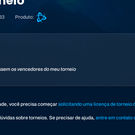
neio
S
333
Produto:
u
p
o
r
t
e
d
ssem os vencedores do meu torneio
o
B
a
t
t
ade, você precisa começar
solicitando uma licença de torneio 
l
e
vidas sobre torneios. Se precisar de ajuda,
entre em contato 
.
n