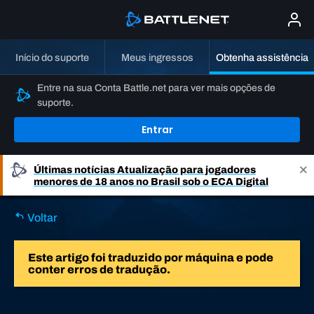
Início do suporte
Meus ingressos
Obtenha assistência
Entre na sua Conta Battle.net para ver mais opções de
suporte.
Entrar
Últimas notícias
Atualização para jogadores
menores de 18 anos no Brasil sob o ECA Digital
Voltar
Este artigo foi traduzido por máquina e pode
conter erros de tradução.