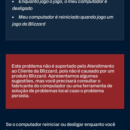
Enquanto jogo o jogo, o meu computador é
d
desligado
o
Meu computador é reiniciado quando jogo um
B
jogo da Blizzard
a
t
t
l
e
.
Este problema não é suportado pelo Atendimento
n
ao Cliente da Blizzard, pois não é causado por um
e
produto Blizzard. Apresentamos algumas
sugestões, mas você precisará consultar o
t
fabricante do computador ou uma ferramenta de
solução de problemas local caso o problema
persista.
Se o computador reiniciar ou desligar enquanto você