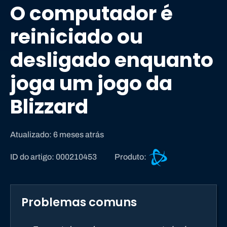
O computador é
reiniciado ou
desligado enquanto
joga um jogo da
Blizzard
Atualizado: 6 meses atrás
S
ID do artigo: 000210453
Produto:
u
p
o
Problemas comuns
r
t
e