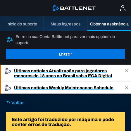
Início do suporte
Meus ingressos
Obtenha assistência
Entre na sua Conta Battle.net para ver mais opções de
suporte.
Entrar
Últimas notícias
Atualização para jogadores
menores de 18 anos no Brasil sob o ECA Digital
Últimas notícias
Weekly Maintenance Schedule
Voltar
Este artigo foi traduzido por máquina e pode
conter erros de tradução.