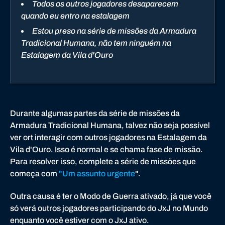
Todos os outros jogadores desaparecem
r
quando eu entro na estalagem
c
Estou preso na série de missões da Armadura
r
Tradicional Humana, não tem ninguém na
a
Estalagem da Vila d'Ouro
f
t
Durante algumas partes da série de missões da
Armadura Tradicional Humana, talvez não seja possível
ver ort interagir com outros jogadores na Estalagem da
Vila d'Ouro. Isso é normal e se chama fase de missão.
Para resolver isso, complete a série de missões que
começa com
"Um assunto urgente
".
Outra causa é ter o Modo de Guerra ativado, já que você
só verá outros jogadores participando do JxJ no Mundo
enquanto você estiver com o JxJ ativo.