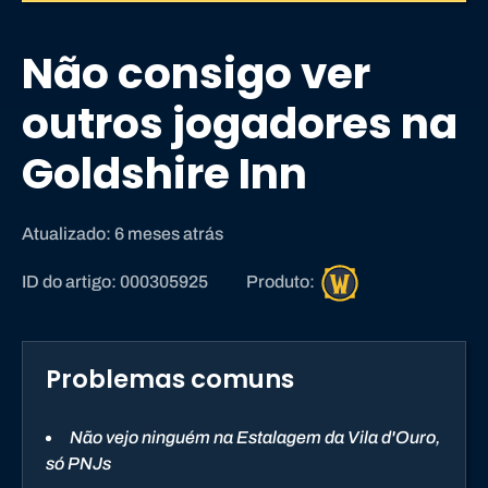
Não consigo ver
outros jogadores na
Goldshire Inn
Atualizado: 6 meses atrás
W
ID do artigo: 000305925
Produto:
o
r
l
Problemas comuns
d
o
f
Não vejo ninguém na Estalagem da Vila d'Ouro,
W
só PNJs
a