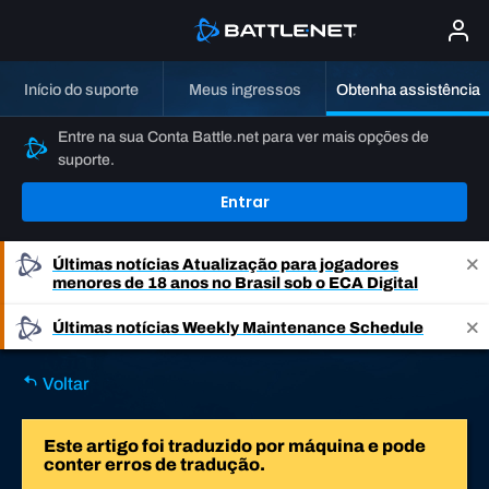
Início do suporte
Meus ingressos
Obtenha assistência
Entre na sua Conta Battle.net para ver mais opções de
suporte.
Entrar
Últimas notícias
Atualização para jogadores
menores de 18 anos no Brasil sob o ECA Digital
Últimas notícias
Weekly Maintenance Schedule
Voltar
Este artigo foi traduzido por máquina e pode
conter erros de tradução.