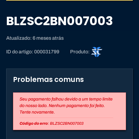
BLZSC2BN007003
Atualizado: 6 meses atrás
S
ID do artigo: 000031799
Produto:
t
a
r
Problemas comuns
C
r
a
Seu pagamento falhou devido a um tempo limite
f
do nosso lado. Nenhum pagamento foi feito.
t
Tente novamente.
I
I
Código do erro
: BLZSC2BN007003