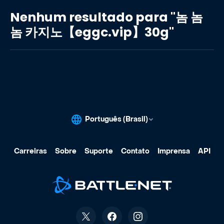
resultado
Nenhum resultado para "놈 놈
para
놈 카지노【eggc.vip】30g"
"놈
놈
놈
카
지
노
【eggc.vip】
30g"