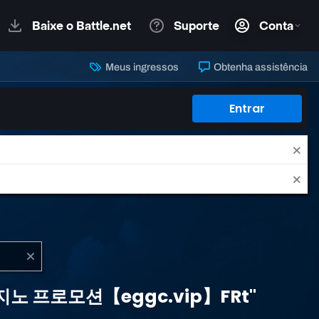
Meus ingressos
Obtenha assistência
Entrar
 카지노 프로모션【eggc.vip】FRt"