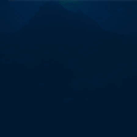
지
카
지
노
프
로
모
션
【eggc.vip】
FRt"