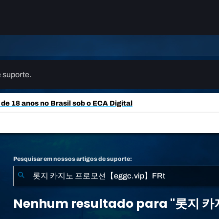
 suporte.
e 18 anos no Brasil sob o ECA Digital
Pesquisar em nossos artigos de suporte:
Nenhum
resultado
Nenhum resultado para "롯지
para
"롯