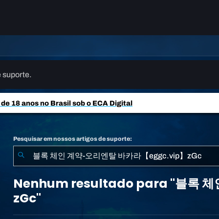
 suporte.
e 18 anos no Brasil sob o ECA Digital
Pesquisar em nossos artigos de suporte:
Nenhum
resultado
Nenhum resultado para "블
para
zGc"
"블
록