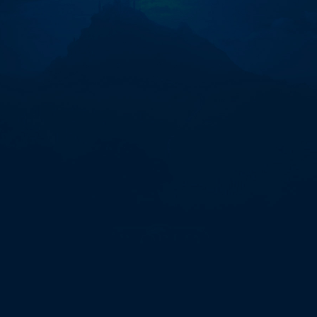
체
인
계
약-
오
리
엔
탈
바
카
라
【eggc.vip】
zGc"